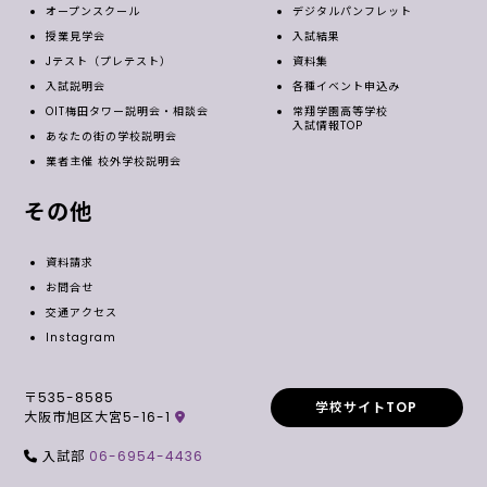
オープンスクール
デジタルパンフレット
授業見学会
入試結果
Jテスト（プレテスト）
資料集
入試説明会
各種イベント申込み
OIT梅田タワー説明会・相談会
常翔学園高等学校
入試情報TOP
あなたの街の学校説明会
業者主催 校外学校説明会
その他
資料請求
お問合せ
交通アクセス
Instagram
〒535-8585
学校サイトTOP
大阪市旭区大宮5-16-1
入試部
06-6954-4436